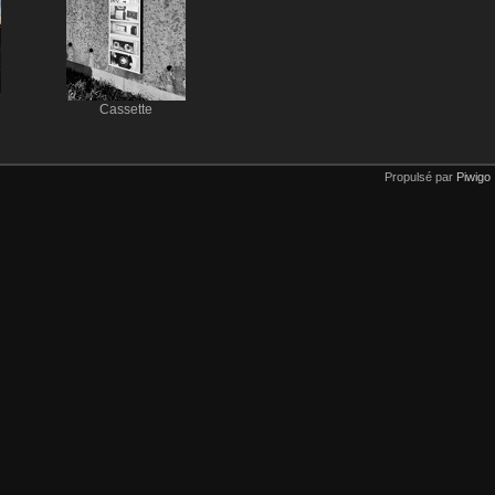
Cassette
Propulsé par
Piwigo