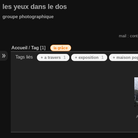
les yeux dans le dos
groupe photographique
mail : con
Accueil
/
Tag
1
la grâce
Tags liés
+ a travers
1
+ exposition
1
+ maison pop
A