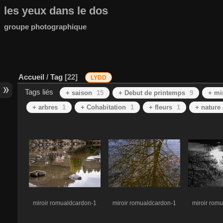
les yeux dans le dos
groupe photographique
Accueil
/
Tag
22
LYDD
Tags liés
+ saison
15
+ Debut de printemps
9
+ mi
+ arbres
1
+ Cohabitation
1
+ fleurs
1
+ nature 
miroir romualdcardon-1
miroir romualdcardon-1
miroir rom