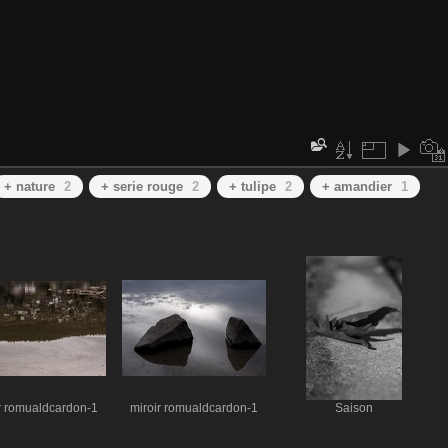
+ nature
2
+ serie rouge
2
+ tulipe
2
+ amandier
1
r romualdcardon-1
miroir romualdcardon-1
Saison