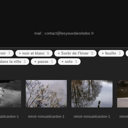
mail : contact@lesyeuxdansledos.fr
roir
7
+ noir et blanc
6
+ Sortir de l'hiver
5
+ feuille
3
dans la ville
1
+ pause
1
+ solo
1
ualdcardon-1
miroir romualdcardon-1
miroir romualdcardon-1
miroi