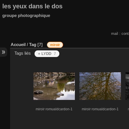
les yeux dans le dos
groupe photographique
mail : con
Accueil
/
Tag
7
miroir
Tags liés
+ LYDD
7
miroir romualdcardon-1
miroir romualdcardon-1