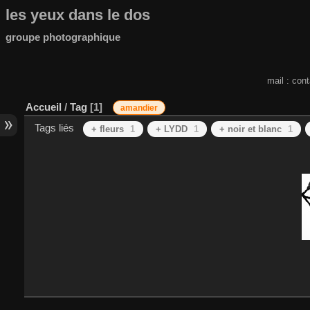
les yeux dans le dos
groupe photographique
mail : con
Accueil
/
Tag
1
amandier
Tags liés
+ fleurs
1
+ LYDD
1
+ noir et blanc
1